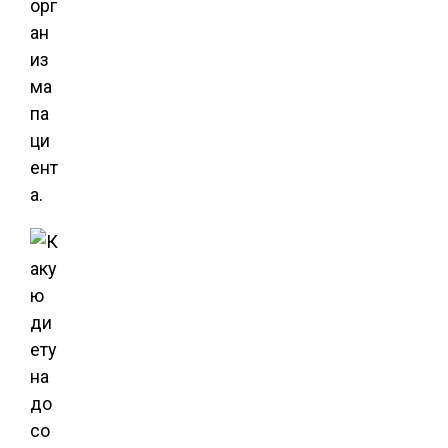
орг
ан
из
ма
па
ци
ент
а.