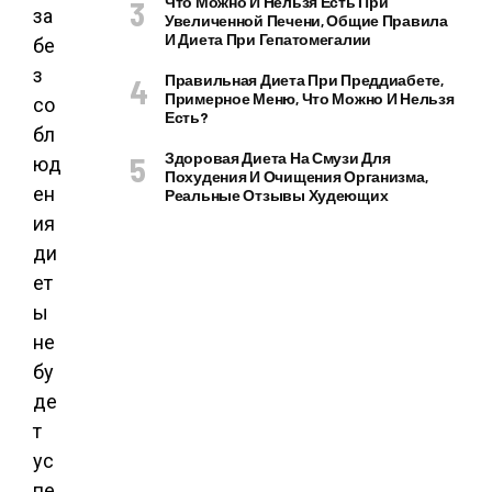
Что Можно И Нельзя Есть При
за
Увеличенной Печени, Общие Правила
И Диета При Гепатомегалии
бе
з
Правильная Диета При Преддиабете,
Примерное Меню, Что Можно И Нельзя
со
Есть?
бл
Здоровая Диета На Смузи Для
юд
Похудения И Очищения Организма,
ен
Реальные Отзывы Худеющих
ия
ди
ет
ы
не
бу
де
т
ус
пе