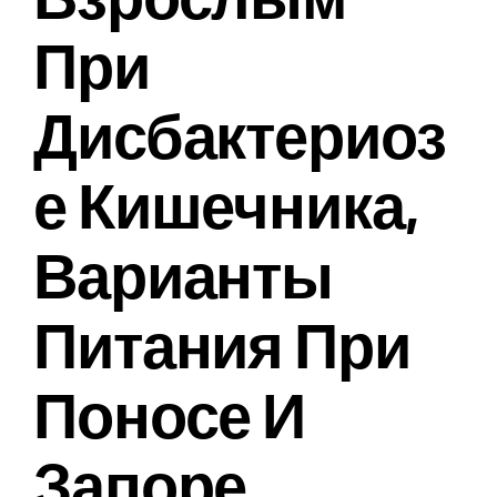
При
Дисбактериоз
Е Кишечника,
Варианты
Питания При
Поносе И
Запоре