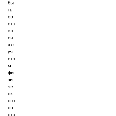
бы
ть
со
ста
вл
ен
а с
уч
ето
м
фи
зи
че
ск
ого
со
сто