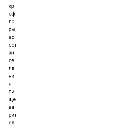
кр
оф
ло
ры,
во
сст
ан
ов
ле
ни
я
пи
ще
ва
рит
ел