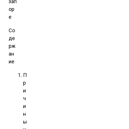
Со
де
рж
ан
ие
П
р
и
ч
и
н
ы