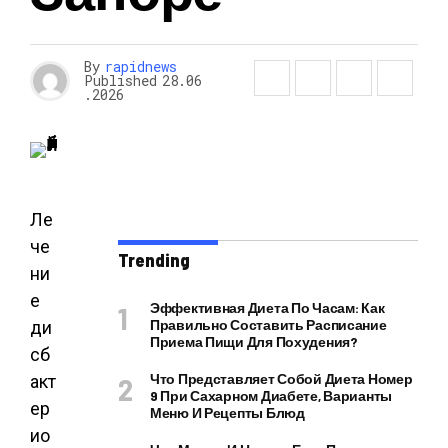
By
rapidnews
Published
28.06
.2026
Ле
че
Trending
ни
е
Эффективная Диета По Часам: Как
Правильно Составить Расписание
ди
Приема Пищи Для Похудения?
сб
Что Представляет Собой Диета Номер
акт
9 При Сахарном Диабете, Варианты
ер
Меню И Рецепты Блюд
ио