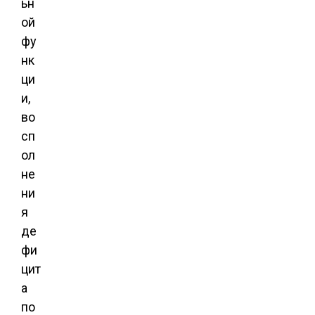
ьн
ой
фу
нк
ци
и,
во
сп
ол
не
ни
я
де
фи
цит
а
по