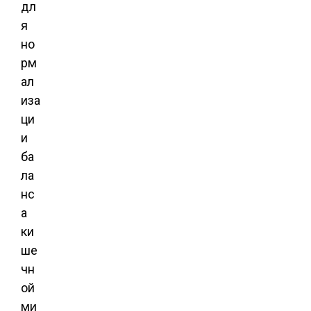
дл
я
но
рм
ал
иза
ци
и
ба
ла
нс
а
ки
ше
чн
ой
ми