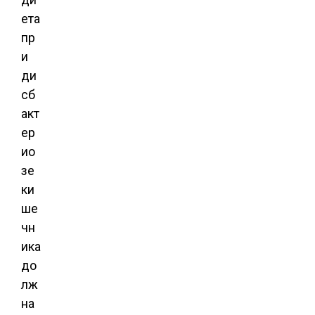
ета
пр
и
ди
сб
акт
ер
ио
зе
ки
ше
чн
ика
до
лж
на