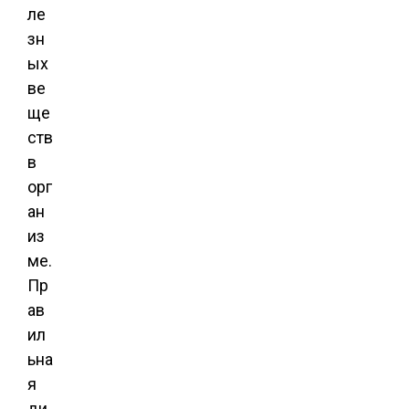
ле
зн
ых
ве
ще
ств
в
орг
ан
из
ме.
Пр
ав
ил
ьна
я
ди