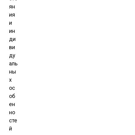
ян
ия
и
ин
ди
ви
ду
аль
ны
х
ос
об
ен
но
сте
й