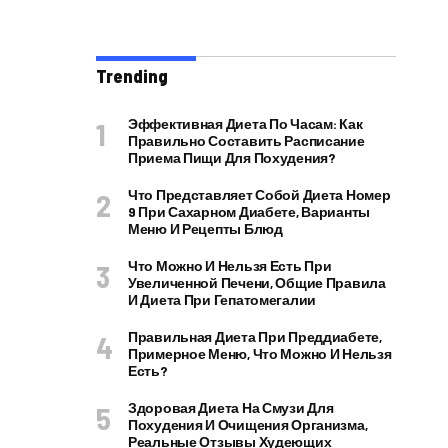
Trending
Эффективная Диета По Часам: Как
Правильно Составить Расписание
Приема Пищи Для Похудения?
Что Представляет Собой Диета Номер
9 При Сахарном Диабете, Варианты
Меню И Рецепты Блюд
Что Можно И Нельзя Есть При
Увеличенной Печени, Общие Правила
И Диета При Гепатомегалии
Правильная Диета При Преддиабете,
Примерное Меню, Что Можно И Нельзя
Есть?
Здоровая Диета На Смузи Для
Похудения И Очищения Организма,
Реальные Отзывы Худеющих