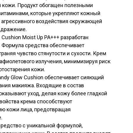
й кожи. Продукт обогащен полезными
витаминами, которые укрепляют кожный
т агрессивного воздействия окружающей
здражение.
Cushion Moist Up PA+++ разработан
. Формула средства обеспечивает
раняя чувство стянутости и сухости. Крем
афиолетового излучения, минимизируя риск
отостарения кожи.
andy Glow Cushion обеспечивает сияющий
ания макияжа. Входящие в состав
казывают уход, делая кожу более гладкой
свойства крема способствуют
ию кожи лица, предотвращая
.
 средство с уникальной формулой,