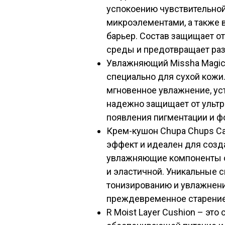
успокоению чувствительно
микроэлементами, а также 
барьер. Состав защищает о
среды и предотвращает ра
Увлажняющий Missha Magic 
специально для сухой кожи
мгновенное увлажнение, уст
надежно защищает от ультр
появления пигментации и ф
Крем-кушон Chupa Chups C
эффект и идеален для созд
увлажняющие компоненты о
и эластичной. Уникальные 
тонизированию и увлажнен
преждевременное старение
R Moist Layer Cushion – это