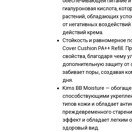
обеспечивающей питание и 
гиалуроновая кислота, кото
растений, обладающих успо
от негативных воздействий
действий крема.
Стойкость и равномерное по
Cover Cushion PA++ Refill. 
свойства, благодаря чему у
дополнительную защиту от 
забивает поры, создавая к
дня.
Kims BB Moisture — обогащ
способствующими укреплен
типов кожи и обладает ант
преждевременного старени
эффект и обладает легким 
здоровый вид.