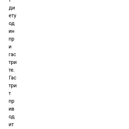
ди
ету
од
ин
пр
и
гас
три
те.
Гас
три
т
пр
ив
од
ит