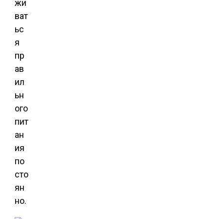
жи
ват
ьс
я
пр
ав
ил
ьн
ого
пит
ан
ия
по
сто
ян
но.