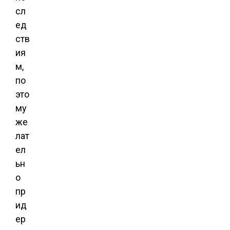
сл
ед
ств
ия
м,
по
это
му
же
лат
ел
ьн
о
пр
ид
ер