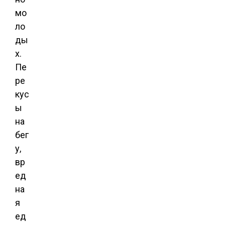
мо
ло
ды
х.
Пе
ре
кус
ы
на
бег
у,
вр
ед
на
я
ед