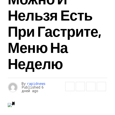
Нельзя Есть
При Гастрите,
Меню На
Неделю
By
rapidnews
Published
6
дней ago