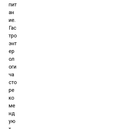
пит
ан
ие.
Гас
тро
энт
ер
ол
оги
ча
сто
ре
ко
ме
нд
ую
т