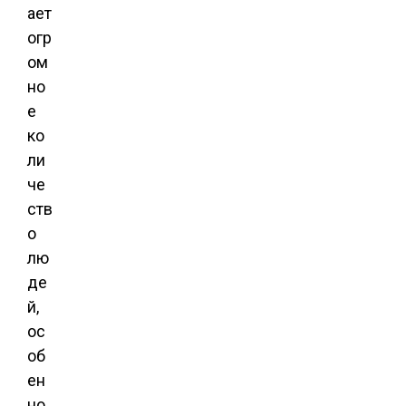
ает
огр
ом
но
е
ко
ли
че
ств
о
лю
де
й,
ос
об
ен
но