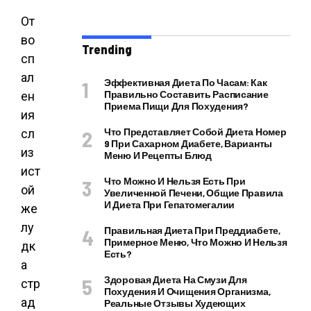
От
во
Trending
сп
ал
Эффективная Диета По Часам: Как
Правильно Составить Расписание
ен
Приема Пищи Для Похудения?
ия
Что Представляет Собой Диета Номер
сл
9 При Сахарном Диабете, Варианты
из
Меню И Рецепты Блюд
ист
Что Можно И Нельзя Есть При
ой
Увеличенной Печени, Общие Правила
И Диета При Гепатомегалии
же
лу
Правильная Диета При Преддиабете,
Примерное Меню, Что Можно И Нельзя
дк
Есть?
а
Здоровая Диета На Смузи Для
стр
Похудения И Очищения Организма,
ад
Реальные Отзывы Худеющих