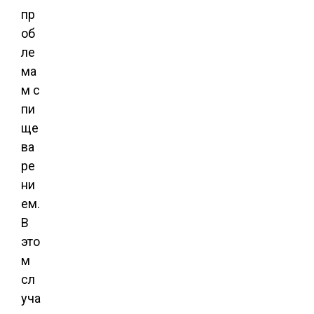
пр
об
ле
ма
м с
пи
ще
ва
ре
ни
ем.
В
это
м
сл
уча