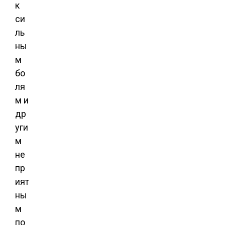
к
си
ль
ны
м
бо
ля
м и
др
уги
м
не
пр
ият
ны
м
по