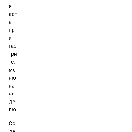
Со
де