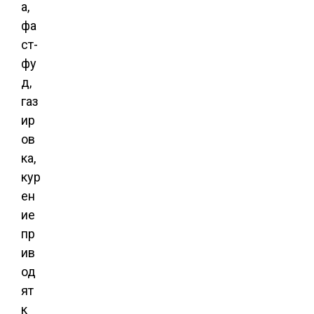
а,
фа
ст-
фу
д,
газ
ир
ов
ка,
кур
ен
ие
пр
ив
од
ят
к