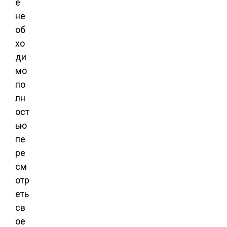
е
не
об
хо
ди
мо
по
лн
ост
ью
пе
ре
см
отр
еть
св
ое