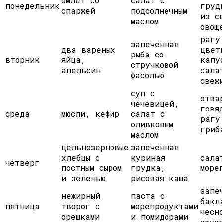
омлет со
салат с
понедельник
груд
спаржей
подсолнечным
из с
маслом
овощ
рагу
запеченная
два вареных
цвет
рыба со
вторник
яйца,
капу
стручковой
апельсин
сала
фасолью
свеж
суп с
отва
чечевицей,
говя
среда
мюсли, кефир
салат с
рагу
оливковым
гриб
маслом
цельнозерновые
запеченная
хлебцы с
куриная
сала
четверг
постным сыром
грудка,
море
и зеленью
рисовая каша
запе
нежирный
паста с
бакл
пятница
творог с
морепродуктами
чесн
орешками
и помидорами
соус