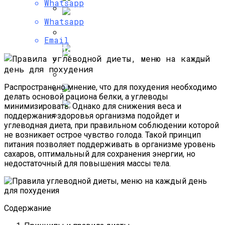
Whatsapp
Как Живет Мила Волчек, Бывшая
Возлюбленная Тимати, На Которой Он
Whatsapp
Правильная Антицеллюлитная Диета,
Хотел Жениться
Что Можно И Нельзя Есть?
Email
Тонкие Волосы: Что Делать И Как
Исправить — Советы И Рекомендации
По Уходу
Жизнь Антона Макарского: От Успеха В
Кино До Счастливого Брака
Распространено мнение, что для похудения необходимо
Простая И Эффективная Гречневая
делать основой рациона белки, а углеводы
Диета С Меню На 14 Дней, Отзывы И
минимизировать. Однако для снижения веса и
Кремы-Кушоны: Лучшая Косметика
Результаты Похудевших
поддержания здоровья организма подойдет и
углеводная диета, при правильном соблюдении которой
Как Выглядят Жены Солистов
не возникает острое чувство голода. Такой принцип
Легендарной Группы Modern Talking?
питания позволяет поддерживать в организме уровень
сахаров, оптимальный для сохранения энергии, но
недостаточный для повышения массы тела.
Содержание