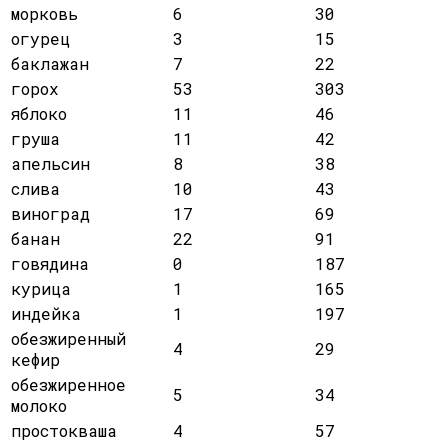
морковь
6
30
огурец
3
15
баклажан
7
22
горох
53
303
яблоко
11
46
груша
11
42
апельсин
8
38
слива
10
43
виноград
17
69
банан
22
91
говядина
0
187
курица
1
165
индейка
1
197
обезжиренный
4
29
кефир
обезжиренное
5
34
молоко
простокваша
4
57