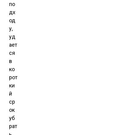
по
дх
од
у,
уд
ает
ся
в
ко
рот
ки
й
ср
ок
уб
рат
ь