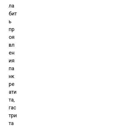
ла
бит
ь
пр
оя
вл
ен
ия
па
нк
ре
ати
та,
гас
три
та