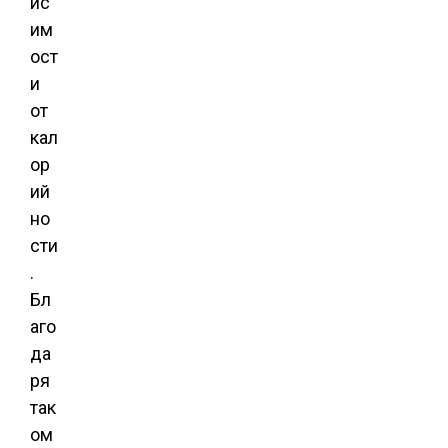
ис
им
ост
и
от
кал
ор
ий
но
сти
.
Бл
аго
да
ря
так
ом