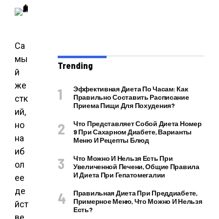
Са
мы
Trending
й
же
Эффективная Диета По Часам: Как
Правильно Составить Расписание
стк
Приема Пищи Для Похудения?
ий,
Что Представляет Собой Диета Номер
но
9 При Сахарном Диабете, Варианты
на
Меню И Рецепты Блюд
иб
Что Можно И Нельзя Есть При
ол
Увеличенной Печени, Общие Правила
И Диета При Гепатомегалии
ее
де
Правильная Диета При Преддиабете,
Примерное Меню, Что Можно И Нельзя
йст
Есть?
ве