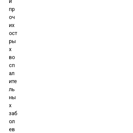
и
пр
оч
их
ост
ры
х
во
сп
ал
ите
ль
ны
х
заб
ол
ев