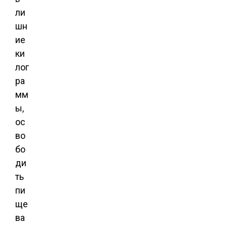
ли
шн
ие
ки
лог
ра
мм
ы,
ос
во
бо
ди
ть
пи
ще
ва