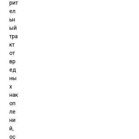
рит
ел
ьн
ый
тра
кт
от
вр
ед
ны
х
нак
оп
ле
ни
й,
ос