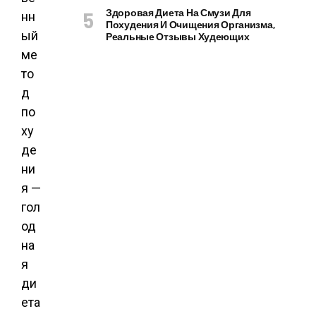
Здоровая Диета На Смузи Для
нн
Похудения И Очищения Организма,
ый
Реальные Отзывы Худеющих
ме
то
д
по
ху
де
ни
я —
гол
од
на
я
ди
ета