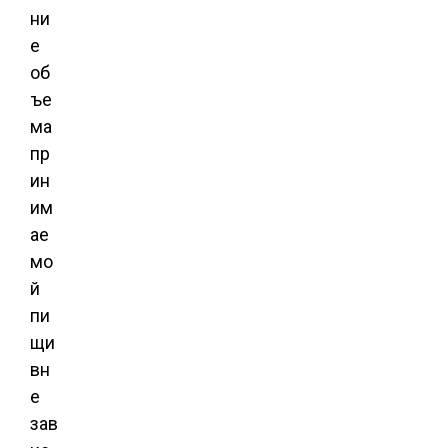
ни
е
об
ъе
ма
пр
ин
им
ае
мо
й
пи
щи
вн
е
зав