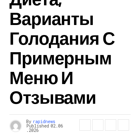
Варианты
Голодания С
Примерным
Меню И
Отзывами
By
rapidnews
Published
02.06
.2026