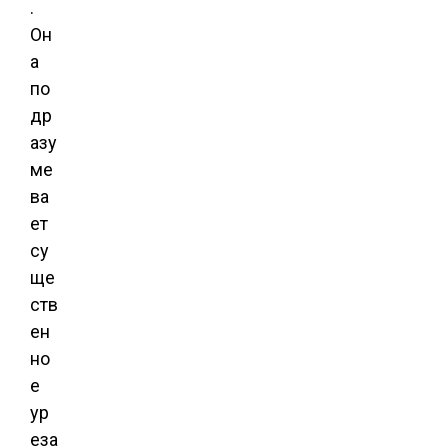
.
Он
а
по
др
азу
ме
ва
ет
су
ще
ств
ен
но
е
ур
еза