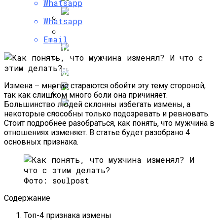
Whatsapp
Как Живет Мила Волчек, Бывшая
Возлюбленная Тимати, На Которой Он
Whatsapp
Хотел Жениться
Старая, Проверенная Временем Диета
Email
ABC, Правила Похудения И Меню С
Тонкие Волосы: Что Делать И Как
Рецептами
Исправить — Советы И Рекомендации
По Уходу
Жизнь Антона Макарского: От Успеха В
Кино До Счастливого Брака
Измена – многие стараются обойти эту тему стороной,
так как слишком много боли она причиняет.
Большинство людей склонны избегать измены, а
Кремы-Кушоны: Лучшая Косметика
Варианты Банановой Диеты На 3 И 7
некоторые способны только подозревать и ревновать.
Дней, Отзывы И Результаты
Стоит подробнее разобраться, как понять, что мужчина в
Похудевших
Как Выглядят Жены Солистов
отношениях изменяет. В статье будет разобрано 4
Легендарной Группы Modern Talking?
основных признака.
Фото: soulpost
Содержание
Топ-4 признака измены