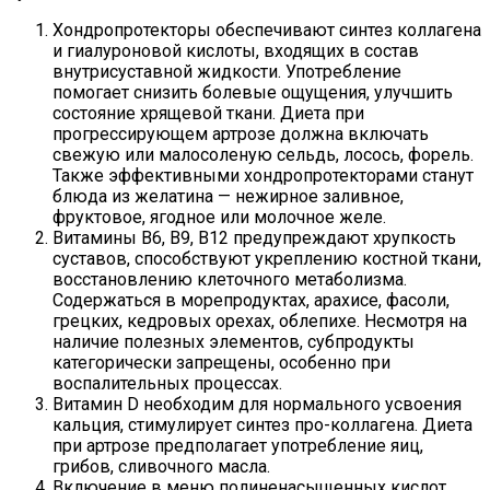
Хондропротекторы обеспечивают синтез коллагена
и гиалуроновой кислоты, входящих в состав
внутрисуставной жидкости. Употребление
помогает снизить болевые ощущения, улучшить
состояние хрящевой ткани. Диета при
прогрессирующем артрозе должна включать
свежую или малосоленую сельдь, лосось, форель.
Также эффективными хондропротекторами станут
блюда из желатина — нежирное заливное,
фруктовое, ягодное или молочное желе.
Витамины В6, В9, В12 предупреждают хрупкость
суставов, способствуют укреплению костной ткани,
восстановлению клеточного метаболизма.
Содержаться в морепродуктах, арахисе, фасоли,
грецких, кедровых орехах, облепихе. Несмотря на
наличие полезных элементов, субпродукты
категорически запрещены, особенно при
воспалительных процессах.
Витамин D необходим для нормального усвоения
кальция, стимулирует синтез про-коллагена. Диета
при артрозе предполагает употребление яиц,
грибов, сливочного масла.
Включение в меню полиненасыщенных кислот