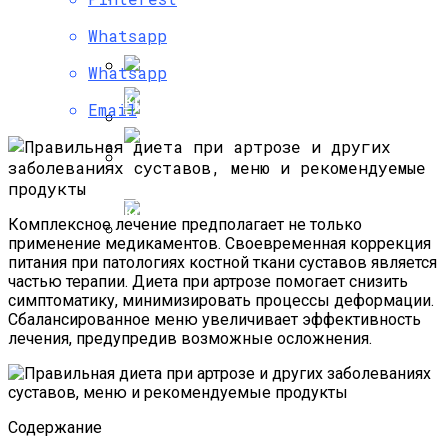
Исправить — Советы И Рекомендации
Как Живет Мила Волчек, Бывшая
По Уходу
Правильная Диета При Жировом
Whatsapp
Возлюбленная Тимати, На Которой Он
Гепатозе Печени, Меню На Неделю С
Хотел Жениться
Whatsapp
Рецептами
Кремы-Кушоны: Лучшая Косметика
Email
Жизнь Антона Макарского: От Успеха В
Кино До Счастливого Брака
Можно Ли Похудеть На Детском
Как Выглядят Дочери Звездных
Питании, Отзывы И Результаты
Красоток «Виа Гры»
Вкусной Диеты
Комплексное лечение предполагает не только
применение медикаментов. Своевременная коррекция
питания при патологиях костной ткани суставов является
Как Выглядят Жены Солистов
частью терапии. Диета при артрозе помогает снизить
Легендарной Группы Modern Talking?
симптоматику, минимизировать процессы деформации.
Сбалансированное меню увеличивает эффективность
лечения, предупредив возможные осложнения.
Содержание