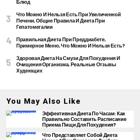
Блюд
Что Можно И Нельзя Есть При Увеличенной
Печени, Общие Правила И Диета При
Гепатомегалии
Правильная Диета При Преддиабете,
Примерное Меню, Что Можно И Нельзя Есть?
Здоровая Диета На Смузи Для Похудения И
Очищения Организма, Реальные Отзывы
Худеющих
You May Also Like
Эффективная Диета По Часам: Как
Правильно Составить Расписание
Приема Пищи Для Похудения?
Что Представляет Собой Диета