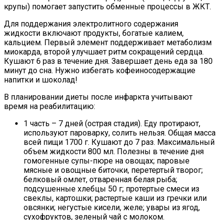
крупы) помогает запустить обменные процессы в ЖКТ.
Для поддержания электролитного содержания
жидкости включают продукты, богатые калием,
кальцием. Первый элемент поддерживает метаболизм
миокарда, второй улучшает ритм сокращений сердца.
Кушают 6 раз в течение дня. Завершает день еда за 180
минут до сна. Нужно избегать кофеиносодержащие
напитки и шоколад!
В планировании диеты после инфаркта учитывают
время на реабилитацию:
1 часть – 7 дней (острая стадия). Еду протирают,
используют пароварку, солить нельзя. Общая масса
всей пищи 1700 г. Кушают до 7 раз. Максимальный
объем жидкости 800 мл. Полезны в течение дня
гомогенные супы-пюре на овощах; паровые
мясные и овощные биточки, перетертый творог;
белковый омлет, отваренная белая рыба;
подсушенные хлебцы 50 г; протертые смеси из
свеклы, картошки; растертые каши из гречки или
овсянки; негустые кисели, желе; увары из ягод,
сухофруктов, зеленый чай с молоком.