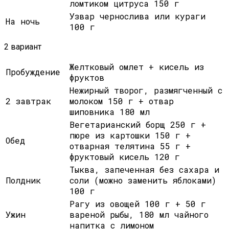
ломтиком цитруса 150 г
Узвар чернослива или кураги
На ночь
100 г
2 вариант
Желтковый омлет + кисель из
Пробуждение
фруктов
Нежирный творог, размягченный с
2 завтрак
молоком 150 г + отвар
шиповника 180 мл
Вегетарианский борщ 250 г +
пюре из картошки 150 г +
Обед
отварная телятина 55 г +
фруктовый кисель 120 г
Тыква, запеченная без сахара и
Полдник
соли (можно заменить яблоками)
100 г
Рагу из овощей 100 г + 50 г
Ужин
вареной рыбы, 180 мл чайного
напитка с лимоном