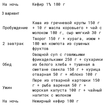
На ночь
Кефир 1% 180 г
3 вариант
Каша из гречневой крупы 150 г
Пробуждение
+ 10 г масла коровьего + чай с
молоком 180 г, сыр мягкий 30 г
Творог 150 г + курага, изюм +
2 завтрак
180 мл компота из сушеных
фруктов
Овощной суп с говяжьими
фрикадельками 250 г + сухарики
Обед
из белого хлеба + тушеная в
сметане свекла 150 г + курица
отварная 50 г + яблоко 100 г
Пюре из отварной картошки 150
г + рыба вареная 50 г +
Ужин
морская капуста 100 г + чайный
напиток с молоком
На ночь
Нежирный кефир 180 г