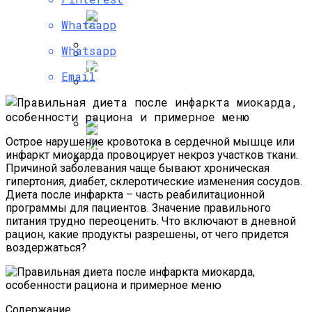
Как Живет Мила Волчек, Бывшая
Whatsapp
Возлюбленная Тимати, На Которой Он
Хотел Жениться
Whatsapp
Тонкие Волосы: Что Делать И Как
Email
Эффективная И Достаточно Жесткая
Исправить — Советы И Рекомендации
Кефирно-Яблочная Диета, Реальные
По Уходу
Отзывы О Похудении
Жизнь Антона Макарского: От Успеха В
Кино До Счастливого Брака
Острое нарушение кровотока в сердечной мышце или
Кремы-Кушоны: Лучшая Косметика
инфаркт миокарда провоцирует некроз участков ткани.
Причиной заболевания чаще бывают хроническая
гипертония, диабет, склеротические изменения сосудов.
Эффективная При Гипертонии Диета
Как Выглядят Жены Солистов
Диета после инфаркта – часть реабилитационной
Dash, Система Питания И Меню На
Легендарной Группы Modern Talking?
программы для пациентов. Значение правильного
Неделю
питания трудно переоценить. Что включают в дневной
рацион, какие продукты разрешены, от чего придется
воздержаться?
Содержание