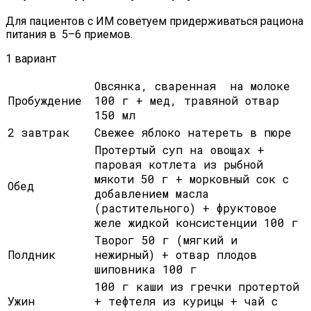
Для пациентов с ИМ советуем придерживаться рациона
питания в 5–6 приемов.
1 вариант
Овсянка, сваренная на молоке
Пробуждение
100 г + мед, травяной отвар
150 мл
2 завтрак
Свежее яблоко натереть в пюре
Протертый суп на овощах +
паровая котлета из рыбной
мякоти 50 г + морковный сок с
Обед
добавлением масла
(растительного) + фруктовое
желе жидкой консистенции 100 г
Творог 50 г (мягкий и
Полдник
нежирный) + отвар плодов
шиповника 100 г
100 г каши из гречки протертой
Ужин
+ тефтеля из курицы + чай с