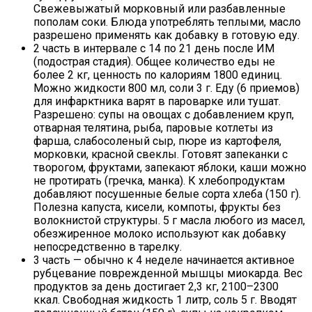
Свежевыжатый морковный или разбавленные
пополам соки. Блюда употреблять теплыми, масло
разрешено применять как добавку в готовую еду.
2 часть в интервале с 14 по 21 день после ИМ
(подострая стадия). Общее количество еды не
более 2 кг, ценность по калориям 1800 единиц.
Можно жидкости 800 мл, соли 3 г. Еду (6 приемов)
для инфарктника варят в пароварке или тушат.
Разрешено: супы на овощах с добавлением круп,
отварная телятина, рыба, паровые котлеты из
фарша, слабосоленый сыр, пюре из картофеля,
морковки, красной свеклы. Готовят запеканки с
творогом, фруктами, запекают яблоки, каши можно
не протирать (гречка, манка). К хлебопродуктам
добавляют посушенные белые сорта хлеба (150 г).
Полезна капуста, кисели, компоты, фрукты без
волокнистой структуры. 5 г масла любого из масел,
обезжиренное молоко используют как добавку
непосредственно в тарелку.
3 часть — обычно к 4 неделе начинается активное
рубцевание поврежденной мышцы миокарда. Вес
продуктов за день достигает 2,3 кг, 2100–2300
ккал. Свободная жидкость 1 литр, соль 5 г. Вводят