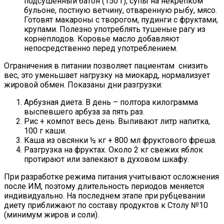
подсушенный батон (150 г), супы на некрепком
бульоне, постную ветчину, отваренную рыбу, мясо.
Готовят макароны с творогом, пудинги с фруктами,
крупами. Полезно употреблять тушеные рагу из
корнеплодов. Коровье масло добавляют
непосредственно перед употреблением.
Ограничения в питании позволяет пациентам снизить
вес, это уменьшает нагрузку на миокард, нормализует
жировой обмен. Показаны дни разгрузки:
Арбузная диета. В день – полтора килограмма
выспевшего арбуза за пять раз.
Рис + компот весь день. Выпивают литр напитка,
100 г каши.
Каша из овсянки ½ кг + 800 мл фруктового фреша.
Разгрузка на фруктах. Около 2 кг свежих яблок
протирают или запекают в духовом шкафу.
При разработке режима питания учитывают осложнения
после ИМ, поэтому длительность периодов меняется
индивидуально. На последнем этапе при рубцевании
диету приближают по составу продуктов к Столу №10
(минимум жиров и соли).