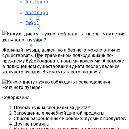
Whatsapp
Исправить — Советы И Рекомендации
Как Живет Мила Волчек, Бывшая
По Уходу
Возлюбленная Тимати, На Которой Он
Whatsapp
Хотел Жениться
Email
Кремы-Кушоны: Лучшая Косметика
Что Можно И Нельзя Есть При
Пищевом Отравлении, Правильная
Диета Для Взрослых
Жизнь Антона Макарского: От Успеха В
Кино До Счастливого Брака
Желчный пузырь важен, но и без него можно отлично
существовать. При правильном подходе жизнь по-
Как Выглядят Дочери Звездных
прежнему будет радовать новыми красками. А поможет
Красоток «Виа Гры»
в полноценном существовании диета после удаления
Минус 12 Кг За 2 Недели: Меню Диеты
желчного пузыря. В чем суть такого питания?
Для Ленивых И Реальные Отзывы
Как Выглядят Жены Солистов
Легендарной Группы Modern Talking?
Содержание
Почему нужна специальная диета?
Запрещенные лечебной диетой продукты
Список разрешенных и рекомендуемых продуктов
Другие правила