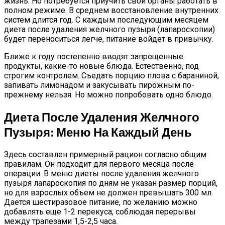
жизнь. Но потребуется приучить свои органы работать в
полном режиме. В среднем восстановление внутренних
систем длится год. С каждым последующим месяцем
диета после удаления желчного пузыря (лапароскопии)
будет переноситься легче, питание войдет в привычку.
Ближе к году постепенно вводят запрещенные
продукты, какие-то новые блюда. Естественно, под
строгим контролем. Съедать порцию плова с бараниной,
запивать лимонадом и закусывать пирожным по-
прежнему нельзя. Но можно попробовать одно блюдо.
Диета После Удаления Желчного
Пузыря: Меню На Каждый День
Здесь составлен примерный рацион согласно общим
правилам. Он подходит для первого месяца после
операции. В меню диеты после удаления желчного
пузыря лапароскопия по дням не указан размер порций,
но для взрослых объем не должен превышать 300 мл.
Дается шестиразовое питание, по желанию можно
добавлять еще 1-2 перекуса, соблюдая перерывы
между трапезами 1,5-2,5 часа.